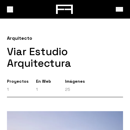
Arquitecto
Viar Estudio
Arquitectura
Proyectos
En Web
Imágenes
1
1
25