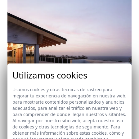
Utilizamos cookies
Usamos cookies y otras tecnicas de rastreo para
mejorar tu experiencia de navegación en nuestra web,
para mostrarte contenidos personalizados y anuncios
adecuados, para analizar el tráfico en nuestra web y
Ampliación del Club de golf de Getxo
para comprender de donde llegan nuestros visitantes.
Getxo (Bilbao)
Al navegar por nuestro sitio web, acepta nuestro uso
de cookies y otras tecnologías de seguimiento. Para
obtener más información sobre estas cookies, cómo y
por qué las usamos y cómo puede cambiar su