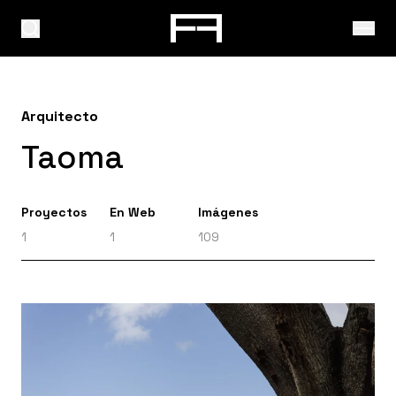
Arquitecto
Taoma
Proyectos
En Web
Imágenes
1
1
109