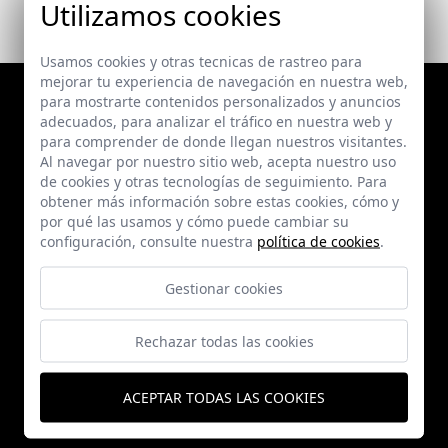
Utilizamos cookies
Usamos cookies y otras tecnicas de rastreo para
mejorar tu experiencia de navegación en nuestra web,
para mostrarte contenidos personalizados y anuncios
adecuados, para analizar el tráfico en nuestra web y
para comprender de donde llegan nuestros visitantes.
Al navegar por nuestro sitio web, acepta nuestro uso
de cookies y otras tecnologías de seguimiento. Para
obtener más información sobre estas cookies, cómo y
por qué las usamos y cómo puede cambiar su
configuración, consulte nuestra
política de cookies
.
Proyectos
Gestionar cookies
Publicaciones
Rechazar todas las cookies
Noticias
ACEPTAR TODAS LAS COOKIES
Autor