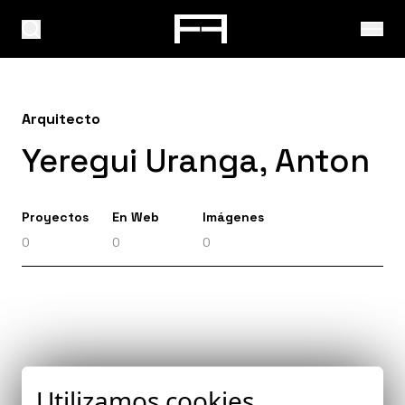
Arquitecto
Yeregui Uranga, Anton
Proyectos
En Web
Imágenes
0
0
0
Utilizamos cookies