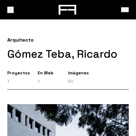
Arquitecto
Gómez Teba, Ricardo
Proyectos
En Web
Imágenes
1
1
60