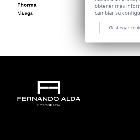
Phorma
obtener más infor
cambiar su configu
Málaga
Gestionar cook