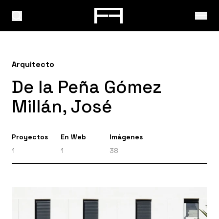
Arquitecto
De la Peña Gómez
Millán, José
Proyectos
En Web
Imágenes
1
1
38