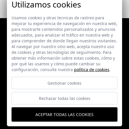
Utilizamos cookies
Usamos cookies y otras tecnicas de rastreo para
mejorar tu experiencia de navegación en nuestra web,
para mostrarte contenidos personalizados y anuncios
adecuados, para analizar el tráfico en nuestra web y
para comprender de donde llegan nuestros visitantes.
Al navegar por nuestro sitio web, acepta nuestro uso
de cookies y otras tecnologías de seguimiento. Para
obtener más información sobre estas cookies, cómo y
por qué las usamos y cómo puede cambiar su
configuración, consulte nuestra
política de cookies
.
Proyectos
Gestionar cookies
Publicaciones
Rechazar todas las cookies
Noticias
ACEPTAR TODAS LAS COOKIES
Autor