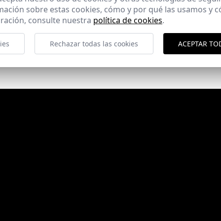
Villa Geneva
mación sobre estas cookies, cómo y por qué las usamos y
ración, consulte nuestra
política de cookies
.
ies
Rechazar todas las cookies
ACEPTAR TO