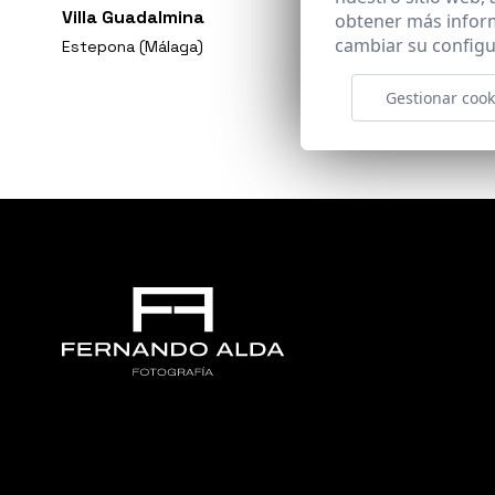
Villa Guadalmina
obtener más infor
cambiar su configu
Estepona (Málaga)
Gestionar cook