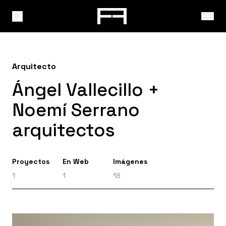
Arquitecto
Ángel Vallecillo +
Noemí Serrano
arquitectos
Proyectos
En Web
Imágenes
1
1
18