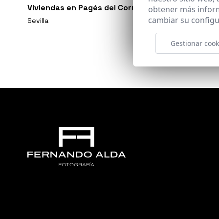
Viviendas en Pagés del Corro
obtener más infor
cambiar su configu
Sevilla
Gestionar cook