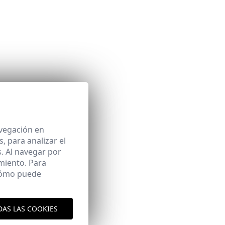
avegación en
 para analizar el
. Al navegar por
miento. Para
 cómo puede
DAS LAS COOKIES