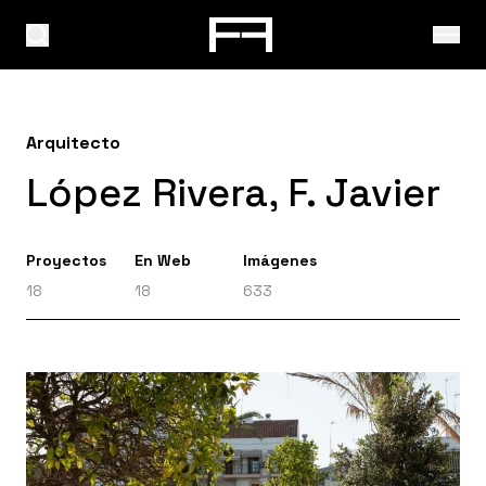
Arquitecto
López Rivera, F. Javier
Proyectos
En Web
Imágenes
18
18
633