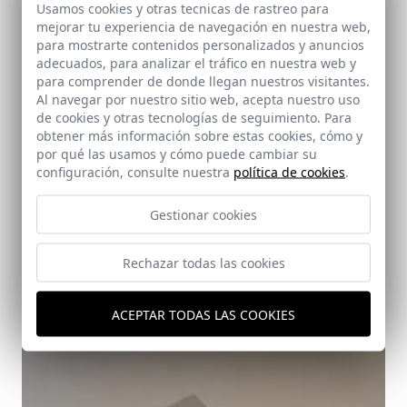
Usamos cookies y otras tecnicas de rastreo para
mejorar tu experiencia de navegación en nuestra web,
para mostrarte contenidos personalizados y anuncios
adecuados, para analizar el tráfico en nuestra web y
para comprender de donde llegan nuestros visitantes.
Al navegar por nuestro sitio web, acepta nuestro uso
de cookies y otras tecnologías de seguimiento. Para
obtener más información sobre estas cookies, cómo y
por qué las usamos y cómo puede cambiar su
configuración, consulte nuestra
política de cookies
.
Gestionar cookies
Rehabilitación de Corral de Vecinos para 17
Viviendas y Local
Ayamonte (Huelva)
Rechazar todas las cookies
ACEPTAR TODAS LAS COOKIES