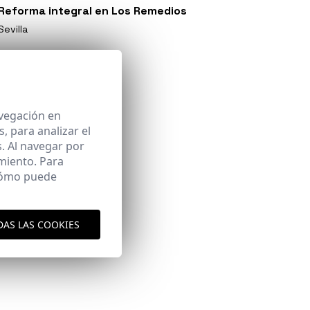
Reforma integral en Los Remedios
Sevilla
avegación en
 para analizar el
. Al navegar por
miento. Para
 cómo puede
DAS LAS COOKIES