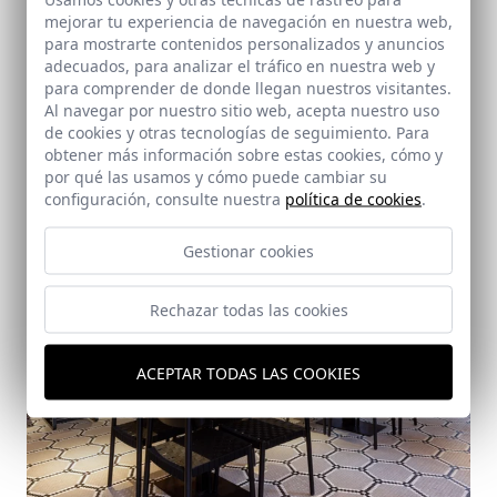
mejorar tu experiencia de navegación en nuestra web,
para mostrarte contenidos personalizados y anuncios
Zapatería Antonio Ortiz
adecuados, para analizar el tráfico en nuestra web y
Sevilla
para comprender de donde llegan nuestros visitantes.
Al navegar por nuestro sitio web, acepta nuestro uso
de cookies y otras tecnologías de seguimiento. Para
obtener más información sobre estas cookies, cómo y
por qué las usamos y cómo puede cambiar su
configuración, consulte nuestra
política de cookies
.
Gestionar cookies
Rechazar todas las cookies
ACEPTAR TODAS LAS COOKIES