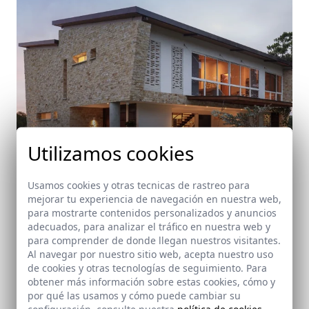
Utilizamos cookies
Usamos cookies y otras tecnicas de rastreo para
mejorar tu experiencia de navegación en nuestra web,
para mostrarte contenidos personalizados y anuncios
Casa Carolina Samudio
adecuados, para analizar el tráfico en nuestra web y
Costa Rica
para comprender de donde llegan nuestros visitantes.
Al navegar por nuestro sitio web, acepta nuestro uso
de cookies y otras tecnologías de seguimiento. Para
obtener más información sobre estas cookies, cómo y
por qué las usamos y cómo puede cambiar su
configuración, consulte nuestra
política de cookies
.