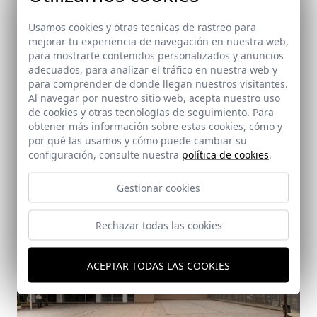
Usamos cookies y otras tecnicas de rastreo para
mejorar tu experiencia de navegación en nuestra web,
para mostrarte contenidos personalizados y anuncios
adecuados, para analizar el tráfico en nuestra web y
para comprender de donde llegan nuestros visitantes.
Al navegar por nuestro sitio web, acepta nuestro uso
de cookies y otras tecnologías de seguimiento. Para
obtener más información sobre estas cookies, cómo y
por qué las usamos y cómo puede cambiar su
Centro Deportivo en El Viso del Alcor; Sevilla
configuración, consulte nuestra
política de cookies
.
El Viso del Alcor (Sevilla)
Gestionar cookies
Rechazar todas las cookies
ACEPTAR TODAS LAS COOKIES