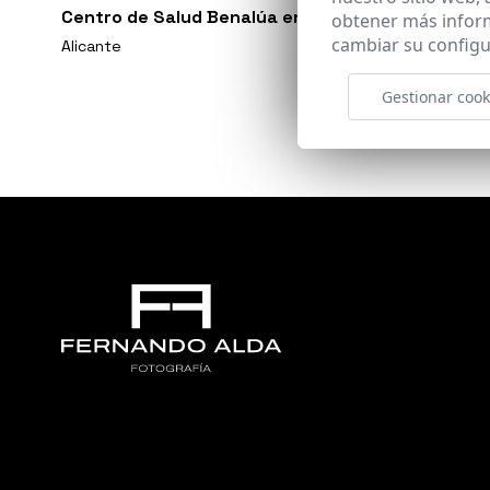
Centro de Salud Benalúa en Alicante
obtener más infor
cambiar su configu
Alicante
Gestionar cook