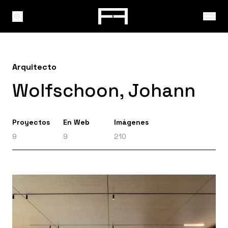
Arquitecto
Wolfschoon, Johann
Proyectos
En Web
Imágenes
9
9
210