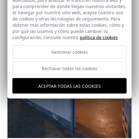
adecuados, para analizar el tráfico en nuestra web y
Ciudad de Panamá (República de Panamá)
para comprender de donde llegan nuestros visitantes.
Al navegar por nuestro sitio web, acepta nuestro uso
de cookies y otras tecnologías de seguimiento. Para
obtener más información sobre estas cookies, cómo y
por qué las usamos y cómo puede cambiar su
configuración, consulte nuestra
política de cookies
.
Gestionar cookies
Rechazar todas las cookies
ACEPTAR TODAS LAS COOKIES