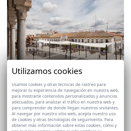
Utilizamos cookies
Usamos cookies y otras tecnicas de rastreo para
mejorar tu experiencia de navegación en nuestra web,
para mostrarte contenidos personalizados y anuncios
adecuados, para analizar el tráfico en nuestra web y
Reurbanización de la Plaza de Andalucía
para comprender de donde llegan nuestros visitantes.
Palma del Río (Córdoba)
Al navegar por nuestro sitio web, acepta nuestro uso
de cookies y otras tecnologías de seguimiento. Para
obtener más información sobre estas cookies, cómo y
por qué las usamos y cómo puede cambiar su