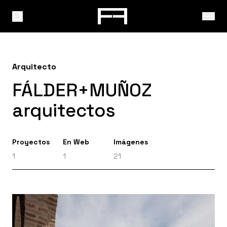
Arquitecto
FÁLDER+MUÑOZ
arquitectos
Proyectos
En Web
Imágenes
1
1
21