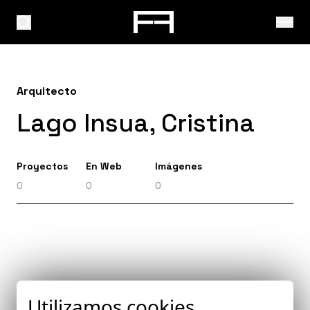
Arquitecto
Lago Insua, Cristina
Proyectos
En Web
Imágenes
0
0
0
Utilizamos cookies