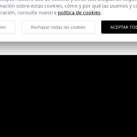
Ayuntamiento de Posadas
mación sobre estas cookies, cómo y por qué las usamos y
ración, consulte nuestra
política de cookies
.
Posadas (Córdoba)
ies
Rechazar todas las cookies
ACEPTAR TO