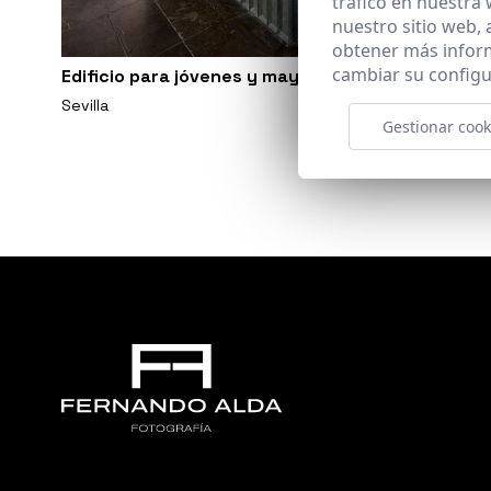
tráfico en nuestra
nuestro sitio web,
obtener más infor
cambiar su configu
Edificio para jóvenes y mayores en Sevilla
Sevilla
Gestionar cook