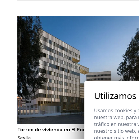
Utilizamos
Usamos cookies y o
nuestra web, para 
tráfico en nuestra
Torres de vivienda en El Porvenir, Sevilla
nuestro sitio web,
obtener más infor
Sevilla