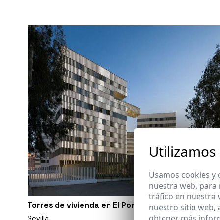
Utilizamos
Usamos cookies y o
nuestra web, para 
tráfico en nuestra
Torres de vivienda en El Porvenir, Sevilla
nuestro sitio web,
obtener más infor
Sevilla