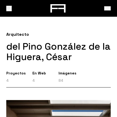
Arquitecto
del Pino González de la
Higuera, César
Proyectos
En Web
Imágenes
4
4
84