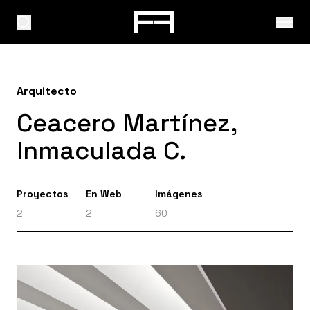
Arquitecto
Ceacero Martínez,
Inmaculada C.
Proyectos
En Web
Imágenes
2
2
60