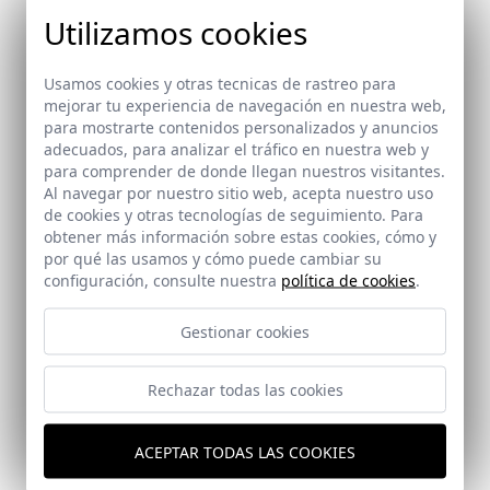
Utilizamos cookies
Usamos cookies y otras tecnicas de rastreo para
mejorar tu experiencia de navegación en nuestra web,
para mostrarte contenidos personalizados y anuncios
adecuados, para analizar el tráfico en nuestra web y
para comprender de donde llegan nuestros visitantes.
Al navegar por nuestro sitio web, acepta nuestro uso
de cookies y otras tecnologías de seguimiento. Para
obtener más información sobre estas cookies, cómo y
por qué las usamos y cómo puede cambiar su
configuración, consulte nuestra
política de cookies
.
Gestionar cookies
Rechazar todas las cookies
Centro de Regulación y Control Ferroviario AVE en
Albacete
Albacete
ACEPTAR TODAS LAS COOKIES