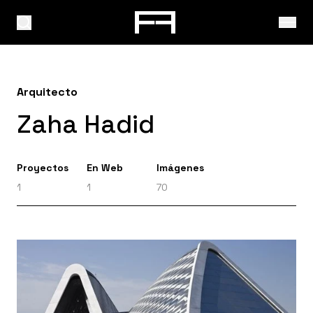
Arquitecto
Zaha Hadid
Proyectos
En Web
Imágenes
1
1
70