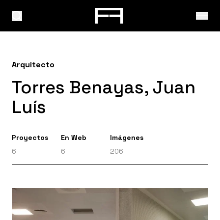
Arquitecto
Torres Benayas, Juan
Luís
Proyectos
En Web
Imágenes
6
6
206