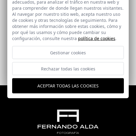
adecuados, para analizar el tráfico en nuestra web y
para comprender de donde llegan nuestros visitantes.
Al navegar por nuestro sitio web, acepta nuestro uso
de cookies y otras tecnologías de seguimiento. Para
obtener más información sobre estas cookies, cómo y
por qué las usamos y cómo puede cambiar su
Teatro de Montoro
configuración, consulte nuestra
política de cookies
.
Montoro (Córdoba)
Gestionar cookies
Rechazar todas las cookies
ACEPTAR TODAS LAS COOKIES