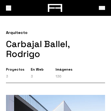
Arquitecto
Carbajal Ballel,
Rodrigo
Proyectos
En Web
Imágenes
3
3
136