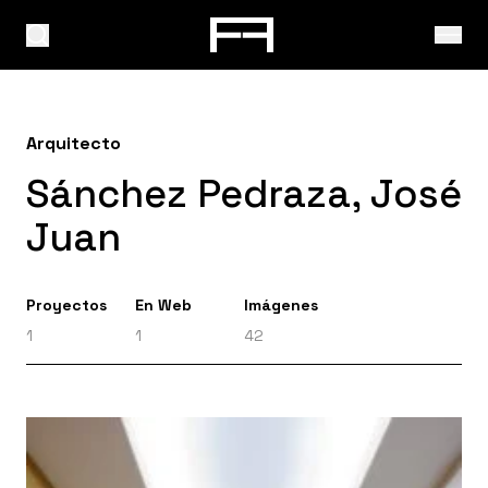
Arquitecto
Sánchez Pedraza, José
Juan
Proyectos
En Web
Imágenes
1
1
42