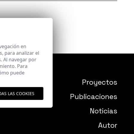
avegación en
 para analizar el
. Al navegar por
miento. Para
 cómo puede
Proyectos
DAS LAS COOKIES
Publicaciones
Noticias
Autor