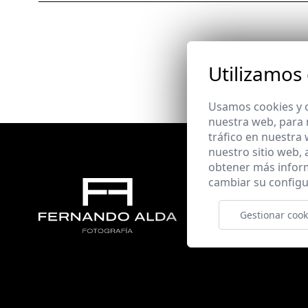
Utilizamos
Usamos cookies y o
nuestra web, para 
tráfico en nuestra
nuestro sitio web,
obtener más infor
cambiar su configu
Gestionar cook