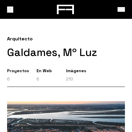
Arquitecto
Galdames, Mº Luz
Proyectos
En Web
Imágenes
6
6
210