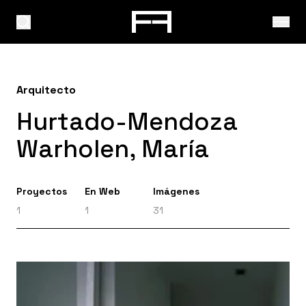
Arquitecto
Hurtado-Mendoza
Warholen, María
Proyectos
En Web
Imágenes
1
1
31