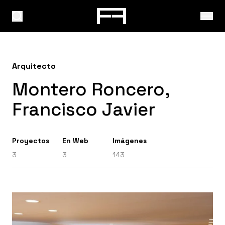
Arquitecto
Montero Roncero,
Francisco Javier
Proyectos
En Web
Imágenes
3
3
143