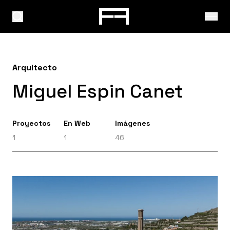
Arquitecto
Miguel Espin Canet
Proyectos
En Web
Imágenes
1
1
46