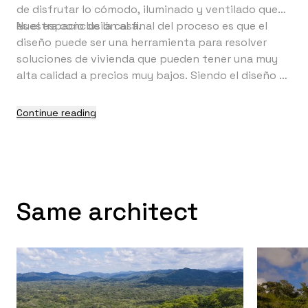
de disfrutar lo cómodo, iluminado y ventilado que
es el espacio de la casa.
Nuestra conclusión al final del proceso es que el
diseño puede ser una herramienta para resolver
soluciones de vivienda que pueden tener una muy
alta calidad a precios muy bajos. Siendo el diseño el
fruto de una educación, es definitivo que la
educación puede aliviar una condición de vivir en
Continue reading
condiciones de pobreza espacial. Lo contrario a la
creencia que el buen diseño o una buena solución
constructiva tiene un alto costo monetario.
Same architect