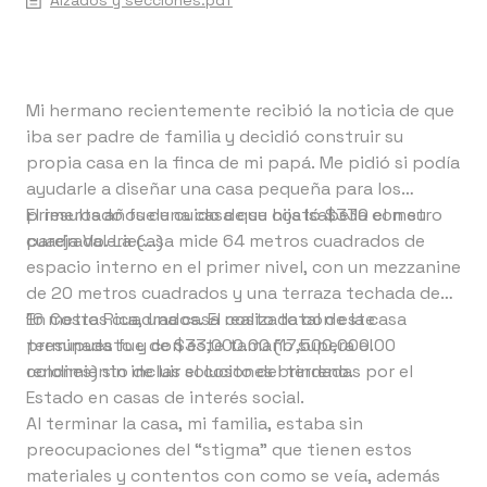
Alzados y secciones.pdf
Mi hermano recientemente recibió la noticia de que
iba ser padre de familia y decidió construir su
propia casa en la finca de mi papá. Me pidió si podía
ayudarle a diseñar una casa pequeña para los
primeros años de cuido de su hija Isabella con su
El resultado fue una casa que costó $330 el metro
pareja Valerie(...)
cuadrado. La casa mide 64 metros cuadrados de
espacio interno en el primer nivel, con un mezzanine
de 20 metros cuadrados y una terraza techada de
16 metros cuadrados. El costo total de la casa
En Costa Rica, una casa realizada con este
terminada fue de $33,000.00 (17,500,000.00
presupuesto y con este tamaño supera el
colones) sin incluir el costo del terreno.
rendimiento de las soluciones brindadas por el
Estado en casas de interés social.
Al terminar la casa, mi familia, estaba sin
preocupaciones del “stigma” que tienen estos
materiales y contentos con como se veía, además