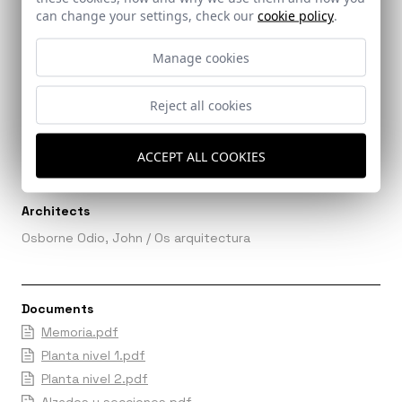
can change your settings, check our
cookie policy
.
Manage cookies
Ref: 8308_29
Reject all cookies
Ref: 8308_28
ACCEPT ALL COOKIES
Architects
Osborne Odio, John
/
Os arquitectura
Documents
Memoria.pdf
Planta nivel 1.pdf
Planta nivel 2.pdf