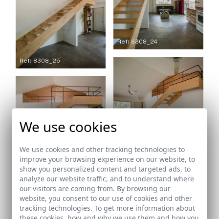
Ref: 8308_24
Ref: 8308_25
We use cookies
Ref: 8308_26
We use cookies and other tracking technologies to
Ref: 8308_27
improve your browsing experience on our website, to
show you personalized content and targeted ads, to
analyze our website traffic, and to understand where
our visitors are coming from. By browsing our
website, you consent to our use of cookies and other
tracking technologies. To get more information about
these cookies, how and why we use them and how you